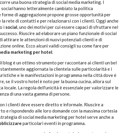
corre una buona strategia di social media marketing. I
i social hanno letteralmente cambiato la politica
e forme di aggregazione propone grosse opportunità per
 la rete di contatti e per relazionarsi con i clienti. Oggi anche
o i
social
, uno dei motivi per cui essere capaci di sfruttare nel
successo. Riuscire ad elaborare un piano funzionale di social
attirare le attenzioni di nuovi potenziali clienti e di
ione online. Ecco alcuni validi consigli su come fare per
media marketing per hotel
.
 il blog è un ottimo strumento per raccontare ai clienti un bel
ostantemente aggiornata la clientela sulle particolarità e i
 turistiche e le manifestazioni in programma nella città dove è
re, se il vostro hotel è noto per la buona cucina, allora sul
a locale. La regola dell'unicità è essenziale per valorizzare le
cenza di una vasta gamma di persone.
con i clienti deve essere diretto e informale. Riuscire a
erto e rispondendo alle loro domande con la massima cortesia
 strategia di social media marketing per hotel serve anche a
blicizzare
particolari eventi in programma.