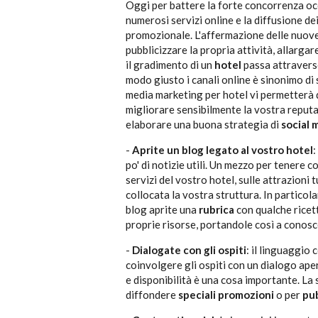
Oggi per battere la forte concorrenza oc
numerosi servizi online e la diffusione de
promozionale. L'affermazione delle nuov
pubblicizzare la propria attività, allargare
il gradimento di un
hotel
passa attravers
modo giusto i canali online è sinonimo di 
media marketing per hotel vi permetterà di 
migliorare sensibilmente la vostra reputaz
elaborare una buona strategia di
social 
-
Aprite un blog legato al vostro hotel
:
po' di notizie utili. Un mezzo per tenere c
servizi del vostro hotel, sulle attrazioni
collocata la vostra struttura. In particola
blog aprite una
rubrica
con qualche ricett
proprie risorse, portandole così a conos
-
Dialogate con gli ospiti
: il linguaggio 
coinvolgere gli ospiti con un dialogo ap
e disponibilità è una cosa importante. La
diffondere
speciali promozioni
o per
pub