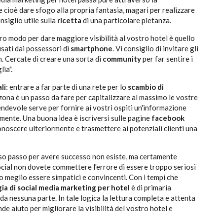
ve cioè dare sfogo alla propria fantasia, magari per realizzare
siglio utile sulla
ricetta
di una particolare pietanza.
tro modo per dare maggiore visibilità al vostro hotel è quello
usati dai possessori di
smartphone
. Vi consiglio di invitare gli
in. Cercate di creare una sorta di
community
per far sentire i
lia".
li
: entrare a far parte di una rete per lo
scambio di
 zona è un passo da fare per capitalizzare al massimo le vostre
ndevole serve per fornire ai vostri ospiti un'informazione
amente. Una buona idea è iscriversi sulle pagine
facebook
 conoscere ulteriormente e trasmettere ai potenziali clienti una
sso passo per avere successo non esiste, ma certamente
ocial non dovete commettere l'errore di essere troppo seriosi
o meglio essere simpatici e convincenti. Con i tempi che
ia di social media marketing per hotel
è di primaria
da nessuna parte. In tale logica la lettura completa e attenta
de aiuto per migliorare la visibilità del vostro hotel e