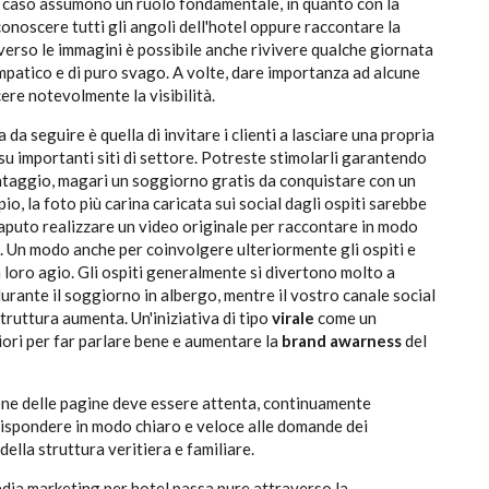
to caso assumono un ruolo fondamentale, in quanto con la
onoscere tutti gli angoli dell'hotel oppure raccontare la
verso le immagini è possibile anche rivivere qualche giornata
patico e di puro svago. A volte, dare importanza ad alcune
ere notevolmente la visibilità.
 da seguire è quella di invitare i clienti a lasciare una propria
su importanti siti di settore. Potreste stimolarli garantendo
antaggio, magari un soggiorno gratis da conquistare con un
, la foto più carina caricata sui social dagli ospiti sarebbe
aputo realizzare un video originale per raccontare in modo
l. Un modo anche per coinvolgere ulteriormente gli ospiti e
a loro agio. Gli ospiti generalmente si divertono molto a
urante il soggiorno in albergo, mentre il vostro canale social
 struttura aumenta. Un'iniziativa di tipo
virale
come un
iori per far parlare bene e aumentare la
brand awarness
del
ione delle pagine deve essere attenta, continuamente
rispondere in modo chiaro e veloce alle domande dei
ella struttura veritiera e familiare.
media marketing per hotel passa pure attraverso la