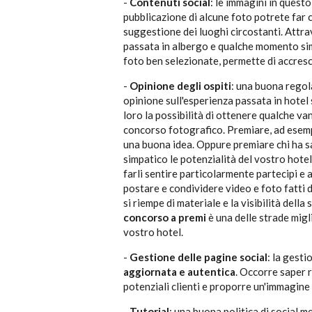
-
Contenuti social
: le immagini in ques
pubblicazione di alcune foto potrete far c
suggestione dei luoghi circostanti. Attra
passata in albergo e qualche momento sim
foto ben selezionate, permette di accresc
-
Opinione degli ospiti
: una buona regola
opinione sull'esperienza passata in hotel 
loro la possibilità di ottenere qualche v
concorso fotografico. Premiare, ad esempio
una buona idea. Oppure premiare chi ha s
simpatico le potenzialità del vostro hote
farli sentire particolarmente partecipi e 
postare e condividere video e foto fatti d
si riempe di materiale e la visibilità della
concorso a premi
è una delle strade migl
vostro hotel.
-
Gestione delle pagine social
: la gest
aggiornata e autentica
. Occorre saper 
potenziali clienti e proporre un'immagine d
-
Tutorial
: una buona politica di social 