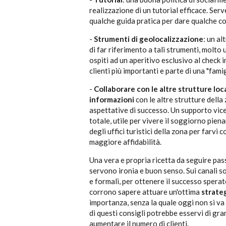
realizzazione di un tutorial efficace. Ser
qualche guida pratica per dare qualche con
-
Strumenti di geolocalizzazione
: un al
di far riferimento a tali strumenti, molto 
ospiti ad un aperitivo esclusivo al check 
clienti più importanti e parte di una "famig
-
Collaborare con le altre strutture loca
informazioni
con le altre strutture della
aspettative di successo. Un supporto vice
totale, utile per vivere il soggiorno pien
degli uffici turistici della zona per farvi
maggiore affidabilità.
Una vera e propria ricetta da seguire pa
servono ironia e buon senso. Sui canali s
e formali, per ottenere il successo sperat
corrono sapere attuare un'ottima
strateg
importanza, senza la quale oggi non si va 
di questi consigli potrebbe esservi di gran
aumentare il numero di clienti.