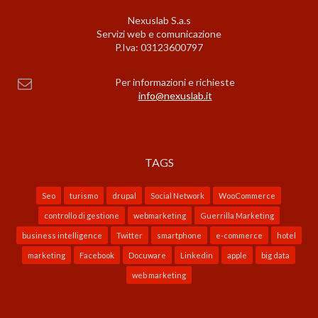
Nexuslab S.a.s
Servizi web e comunicazione
P.Iva: 03123600797
Per informazioni e richieste
info@nexuslab.it
TAGS
Seo
turismo
drupal
Social Network
WooCommerce
controllo di gestione
webmarketing
Guerrilla Marketing
business intelligence
Twitter
smartphone
e-commerce
hotel
marketing
Facebook
Docuware
Linkedin
apple
big data
web marketing