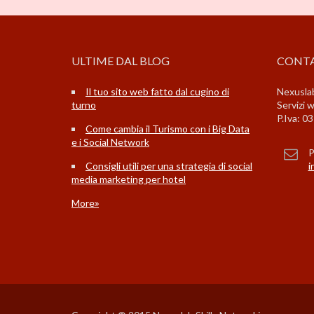
ULTIME DAL BLOG
CONTA
Il tuo sito web fatto dal cugino di
Nexuslab
turno
Servizi 
P.Iva: 
Come cambia il Turismo con i Big Data
e i Social Network
P
Consigli utili per una strategia di social
i
media marketing per hotel
More