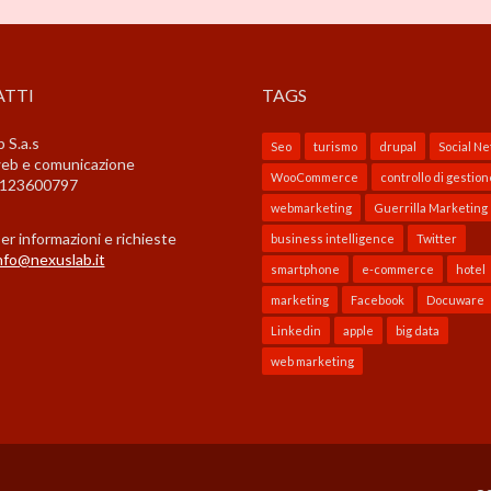
TTI
TAGS
 S.a.s
Seo
turismo
drupal
Social N
web e comunicazione
WooCommerce
controllo di gestion
03123600797
webmarketing
Guerrilla Marketing
er informazioni e richieste
business intelligence
Twitter
nfo@nexuslab.it
smartphone
e-commerce
hotel
marketing
Facebook
Docuware
Linkedin
apple
big data
web marketing